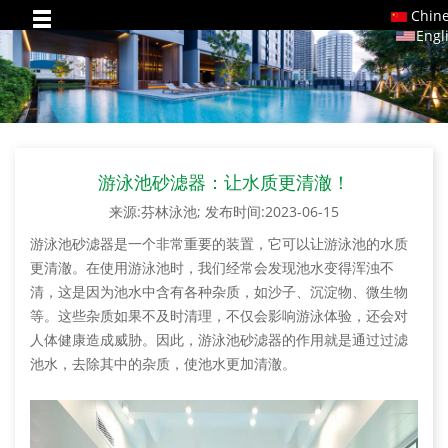
Chin
Engl
游泳池砂滤器：让水质更清澈！
来源:芬林泳池; 发布时间:2023-06-15
游泳池砂滤器是一个非常重要的装置，它可以让游泳池的水质
更清澈。在使用游泳池时，我们经常会发现池水变得浑浊不
清，这是因为池水中含有各种杂质，如沙子、沉淀物、微生物
等。这些杂质如果不及时清理，不仅会影响游泳体验，还会对
人体健康造成威胁。因此，游泳池砂滤器的作用就是通过过滤
池水，去除其中的杂质，使池水更加清澈。