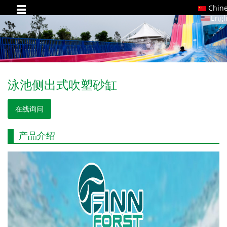
Chin
Engl
泳池侧出式吹塑砂缸
在线询问
产品介绍